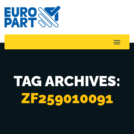
Toggle
Naviga
TAG ARCHIVES:
ZF259010091