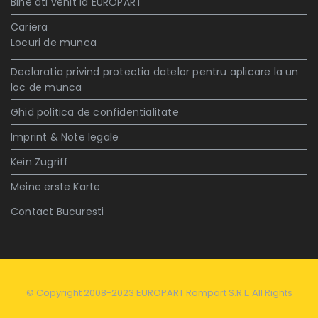
Bine ati venit la EUROPART
Cariera
Locuri de munca
Declaratia privind protectia datelor pentru aplicare la un
loc de munca
Ghid politica de confidentialitate
Imprint & Note legale
Kein Zugriff
Meine erste Karte
Contact Bucuresti
© Copyright 2008-2023 EUROPART Rompart S.R.L. All Rights