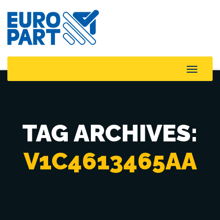
Toggle
Naviga
TAG ARCHIVES:
V1C4613465AA