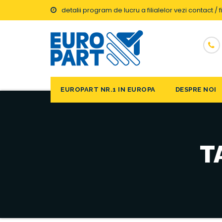
detalii program de lucru a filialelor vezi contact / fi
EUROPART NR.1 IN EUROPA
DESPRE NOI
T