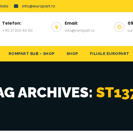
liala
info@europart.ro
Telefon:
Email:
09
+40 21 300 40 60
info@rompart.ro
Lun
ROMPART B2B – SHOP
SHOP
FILIALE EUROPART
AG ARCHIVES:
ST13