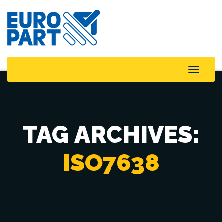
Toggle
Naviga
TAG ARCHIVES:
ISO7638