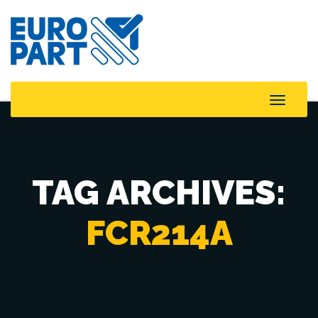
Toggle
Naviga
TAG ARCHIVES:
FCR214A