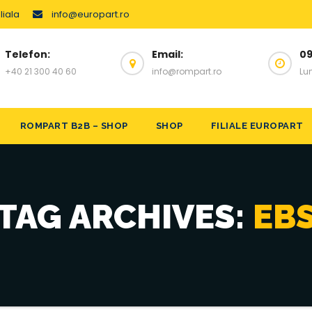
liala
info@europart.ro
Telefon:
Email:
09
+40 21 300 40 60
info@rompart.ro
Lun
ROMPART B2B – SHOP
SHOP
FILIALE EUROPART
TAG ARCHIVES:
EB