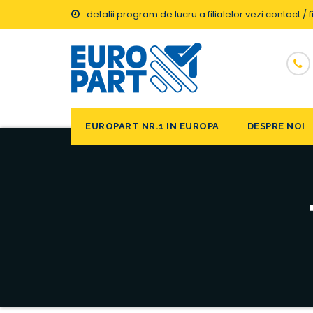
detalii program de lucru a filialelor vezi contact / fi
EUROPART NR.1 IN EUROPA
DESPRE NOI