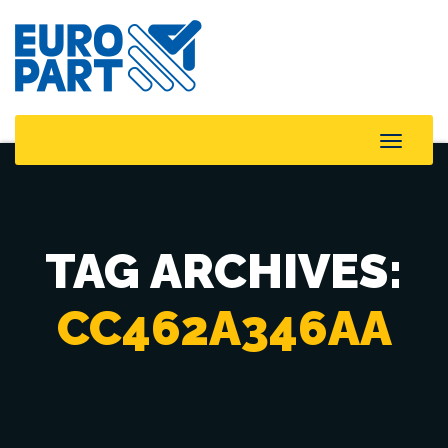
Toggle
Naviga
TAG ARCHIVES:
CC462A346AA