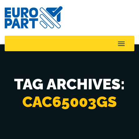
Toggle
Naviga
TAG ARCHIVES:
CAC65003GS