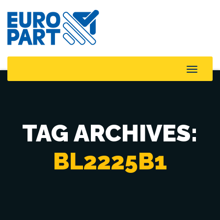
Toggle
Naviga
TAG ARCHIVES:
BL2225B1