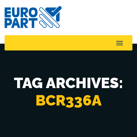
Toggle
Naviga
TAG ARCHIVES:
BCR336A