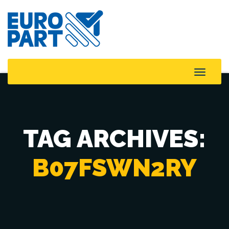
Toggle
Naviga
TAG ARCHIVES:
B07FSWN2RY