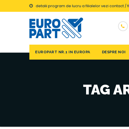
detalii program de lucru a filialelor vezi contact / fi
EUROPART NR.1 IN EUROPA
DESPRE NOI
TAG A