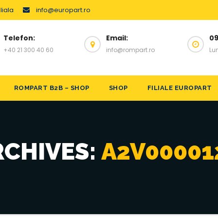
liala
info@europart.ro
Telefon:
Email:
09
+40 21 300 40 60
info@rompart.ro
Lun
ROMPART B2B – SHOP
SHOP
FILIALE EUROPART
RCHIVES:
A2V00001