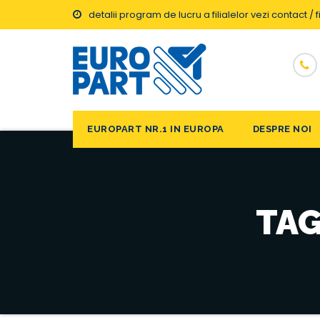
detalii program de lucru a filialelor vezi contact / fi
EUROPART NR.1 IN EUROPA
DESPRE NOI
TAG