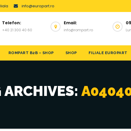
liala
info@europart.ro
Telefon:
Email:
09
+40 21 300 40 60
info@rompart.ro
Lun
ROMPART B2B – SHOP
SHOP
FILIALE EUROPART
 ARCHIVES:
A0404