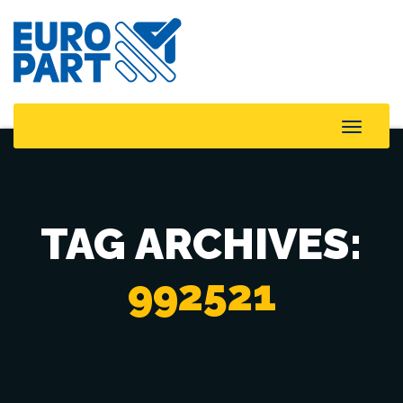
Toggle
Naviga
TAG ARCHIVES:
992521