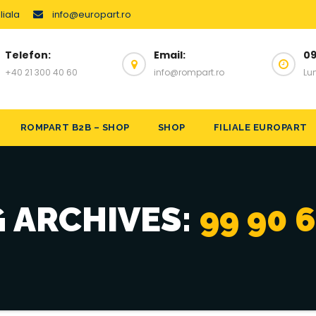
liala
info@europart.ro
Telefon:
Email:
09
+40 21 300 40 60
info@rompart.ro
Lun
ROMPART B2B – SHOP
SHOP
FILIALE EUROPART
 ARCHIVES:
99 90 