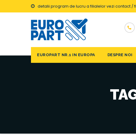
detalii program de lucru a filialelor vezi contact / fi
EUROPART NR.1 IN EUROPA
DESPRE NOI
TAG