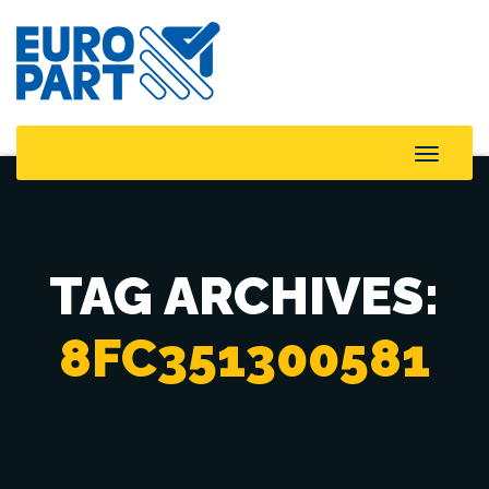
Toggle
Naviga
TAG ARCHIVES:
8FC351300581