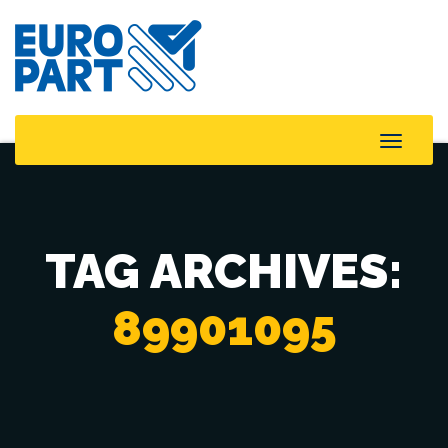
Toggle
Naviga
TAG ARCHIVES:
89901095