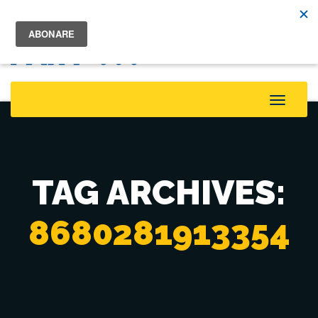
Toggle
Naviga
TAG ARCHIVES:
8680281913354