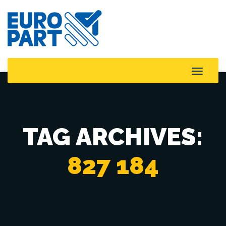
Toggle
Naviga
TAG ARCHIVES:
827 184