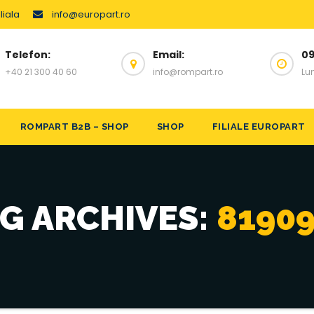
liala
info@europart.ro
Telefon:
Email:
09
+40 21 300 40 60
info@rompart.ro
Lun
ROMPART B2B – SHOP
SHOP
FILIALE EUROPART
G ARCHIVES:
8190