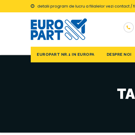
detalii program de lucru a filialelor vezi contact / fi
EUROPART NR.1 IN EUROPA
DESPRE NOI
TA