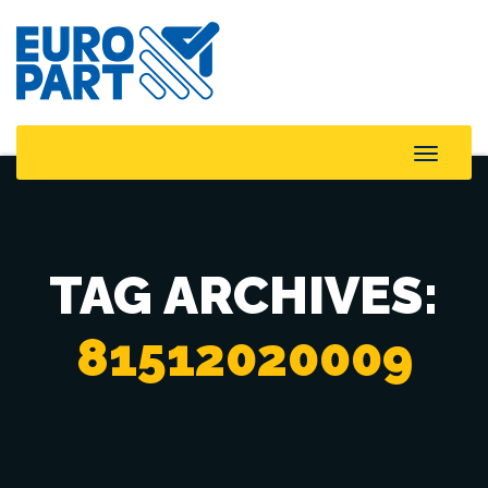
Toggle
Naviga
TAG ARCHIVES:
81512020009