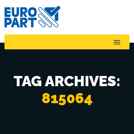
Toggle
Naviga
TAG ARCHIVES:
815064