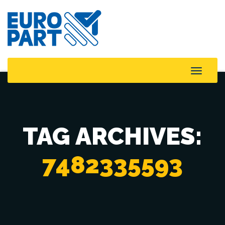
Toggle
Naviga
TAG ARCHIVES:
7482335593