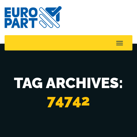
Toggle
Naviga
TAG ARCHIVES:
74742