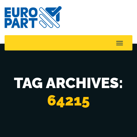
Toggle
Naviga
TAG ARCHIVES:
64215