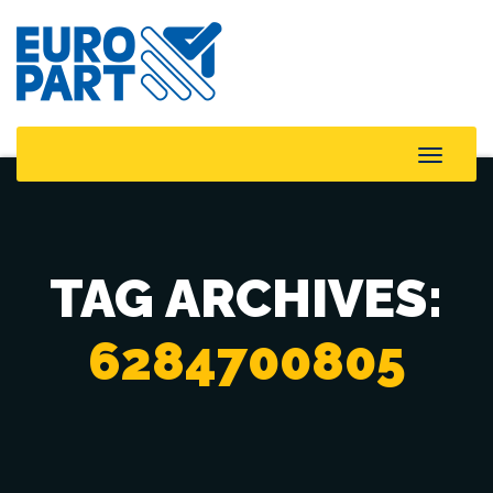
Toggle
Naviga
TAG ARCHIVES:
6284700805