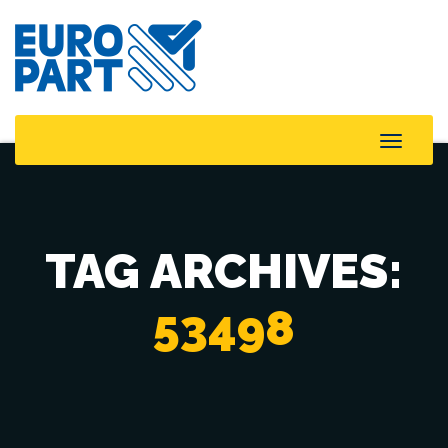
Toggle
Naviga
TAG ARCHIVES:
53498