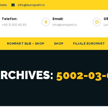
liala
info@europart.ro
Telefon:
Email:
09
+40 21 300 40 60
info@rompart.ro
Lun
ROMPART B2B – SHOP
SHOP
FILIALE EUROPART
ARCHIVES:
5002-03