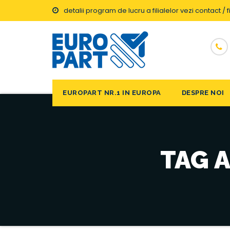
detalii program de lucru a filialelor vezi contact / fi
EUROPART NR.1 IN EUROPA
DESPRE NOI
TAG 