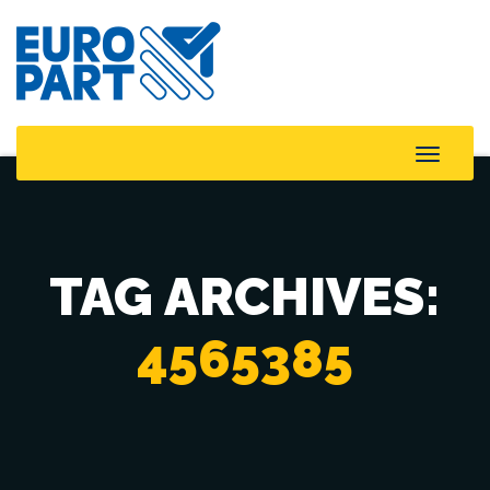
Toggle
Naviga
TAG ARCHIVES:
4565385