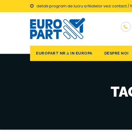
detalii program de lucru a filialelor vezi contact / fi
EUROPART NR.1 IN EUROPA
DESPRE NOI
TA