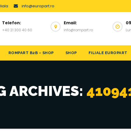
liala
info@europart.ro
Telefon:
Email:
09
+40 21 300 40 60
info@rompart.ro
Lun
ROMPART B2B – SHOP
SHOP
FILIALE EUROPART
G ARCHIVES:
41094