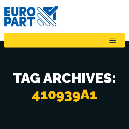
Toggle
Naviga
TAG ARCHIVES:
410939A1