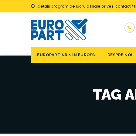
detalii program de lucru a filialelor vezi contact / fi
EUROPART NR.1 IN EUROPA
DESPRE NOI
TAG A