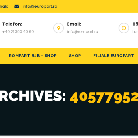
liala
info@europart.ro
Telefon:
Email:
09
+40 21 300 40 60
info@rompart.ro
Lun
ROMPART B2B – SHOP
SHOP
FILIALE EUROPART
RCHIVES:
4057795