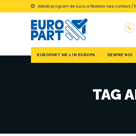
detalii program de lucru a filialelor vezi contact / fi
EUROPART NR.1 IN EUROPA
DESPRE NOI
TAG A