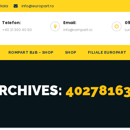
liala
info@europart.ro
Telefon:
Email:
09
+40 21 300 40 60
info@rompart.ro
Lun
ROMPART B2B – SHOP
SHOP
FILIALE EUROPART
RCHIVES:
4027816