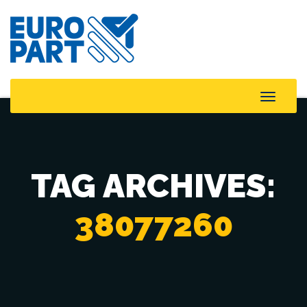
Toggle
Naviga
TAG ARCHIVES:
38077260