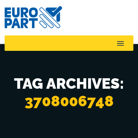
Toggle
Naviga
TAG ARCHIVES:
3708006748