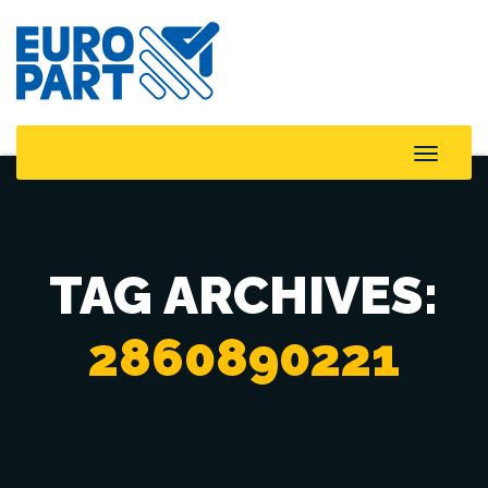
Toggle
Naviga
TAG ARCHIVES:
2860890221