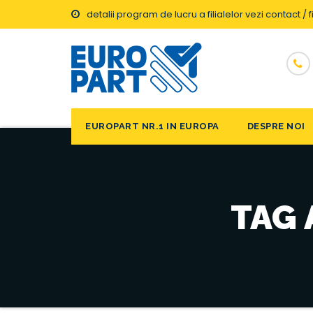
detalii program de lucru a filialelor vezi contact / fi
EUROPART NR.1 IN EUROPA
DESPRE NOI
TAG 