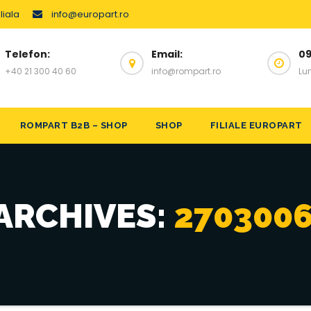
liala
info@europart.ro
Telefon:
Email:
09
+40 21 300 40 60
info@rompart.ro
Lun
ROMPART B2B – SHOP
SHOP
FILIALE EUROPART
ARCHIVES:
270300