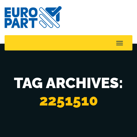
Toggle
Naviga
TAG ARCHIVES:
2251510