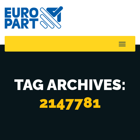
Toggle
Naviga
TAG ARCHIVES:
2147781