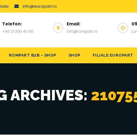
liala
info@europart.ro
Telefon:
Email:
09
+40 21 300 40 60
info@rompart.ro
Lun
ROMPART B2B – SHOP
SHOP
FILIALE EUROPART
G ARCHIVES:
21075