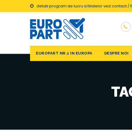
detalii program de lucru a filialelor vezi contact / fi
EUROPART NR.1 IN EUROPA
DESPRE NOI
TA