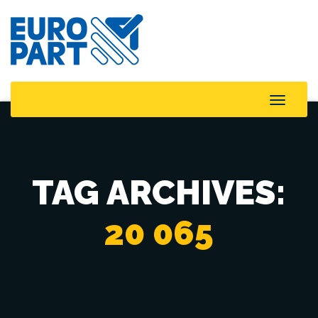
Toggle
Naviga
TAG ARCHIVES:
20 065