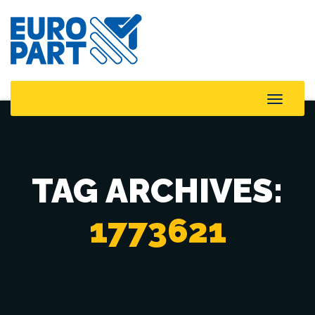
Toggle
Naviga
TAG ARCHIVES:
1773621