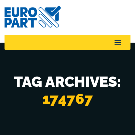
Toggle
Naviga
TAG ARCHIVES:
174767