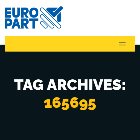
Toggle
Naviga
TAG ARCHIVES:
165695