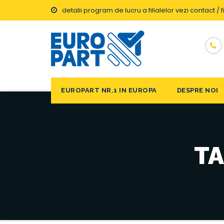
detalii program de lucru a filialelor vezi contact / fi
EUROPART NR.1 IN EUROPA
DESPRE NOI
TA