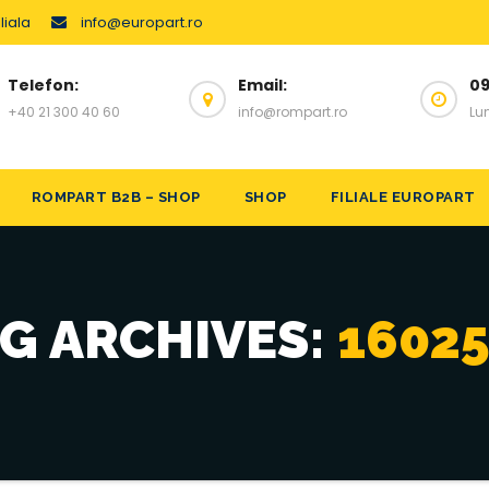
liala
info@europart.ro
Telefon:
Email:
09
+40 21 300 40 60
info@rompart.ro
Lun
ROMPART B2B – SHOP
SHOP
FILIALE EUROPART
G ARCHIVES:
1602