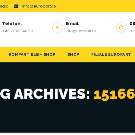
liala
info@europart.ro
Telefon:
Email:
09
+40 21 300 40 60
info@rompart.ro
Lun
ROMPART B2B – SHOP
SHOP
FILIALE EUROPART
G ARCHIVES:
1516