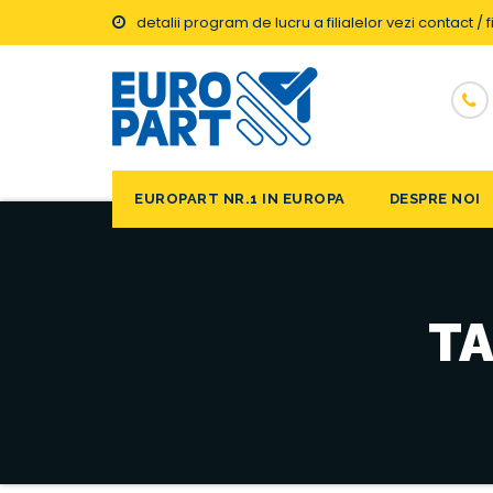
detalii program de lucru a filialelor vezi contact / fi
EUROPART NR.1 IN EUROPA
DESPRE NOI
TA