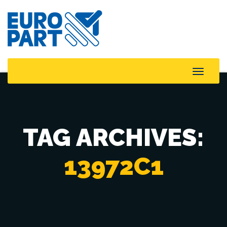
Toggle
Naviga
TAG ARCHIVES:
13972C1