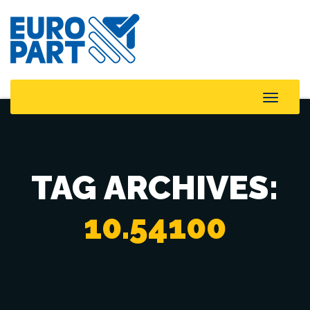
Toggle
Naviga
TAG ARCHIVES:
10.54100