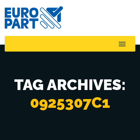
Toggle
Naviga
TAG ARCHIVES:
0925307C1